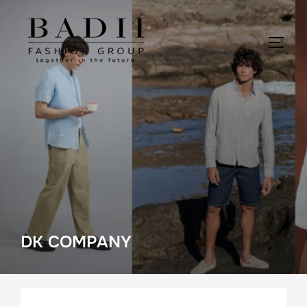
Salta
al
contenuto
APRI/
DK COMPANY