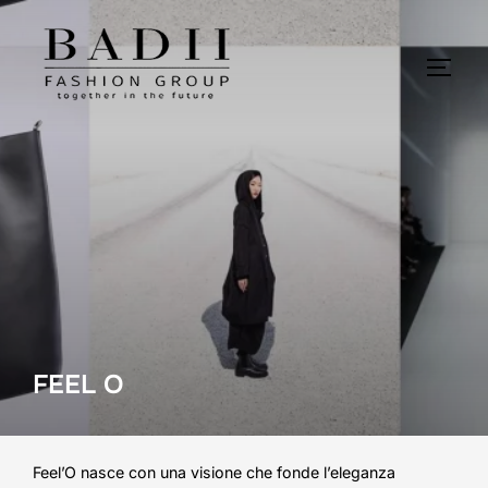
Salta
al
contenuto
APRI/
FEEL O
Feel’O nasce con una visione che fonde l’eleganza